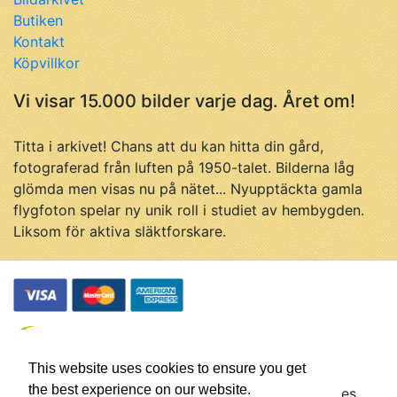
Butiken
Kontakt
Köpvillkor
Vi visar 15.000 bilder varje dag. Året om!
Titta i arkivet! Chans att du kan hitta din gård,
fotograferad från luften på 1950-talet. Bilderna låg
glömda men visas nu på nätet... Nyupptäckta gamla
flygfoton spelar ny unik roll i studiet av hembygden.
Liksom för aktiva släktforskare.
This website uses cookies to ensure you get
the best experience on our website.
© Flygfotohistoria, samtliga rättigheter förbehålles.