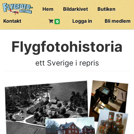
Hem
Bildarkivet
Butiken
Kontakt
Logga in
Bli medlem
0
Flygfotohistoria
ett Sverige i repris
Previous
Next