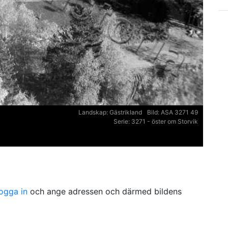
Landskap:
Gästrikland
Bild:
ASA 3271 49
Serie:
3271 - öster om Storvik
logga in
och ange adressen och därmed bildens