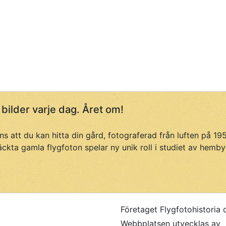
 bilder varje dag. Året om!
ans att du kan hitta din gård, fotograferad från luften på 1
äckta gamla flygfoton spelar ny unik roll i studiet av hemby
Företaget Flygfotohistoria 
Webbplatsen utvecklas av