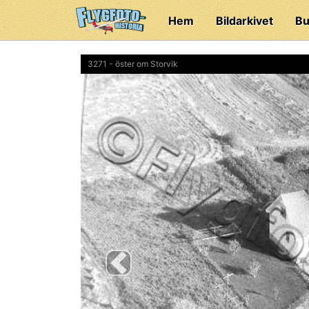
Hem
Bildarkivet
Bu
3271 - öster om Storvik
Previous