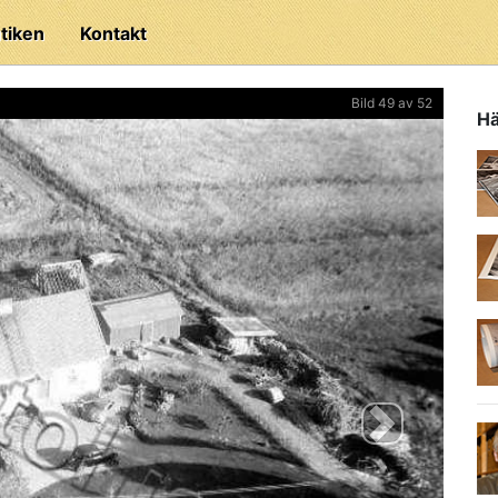
tiken
Kontakt
Bild 49 av 52
Hä
Next