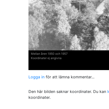
Mellan åren 1950 och 1957
Koordinater ej angivna
Logga in
för att lämna kommentar...
Den här bilden saknar koordinater. Du kan
koordinater.