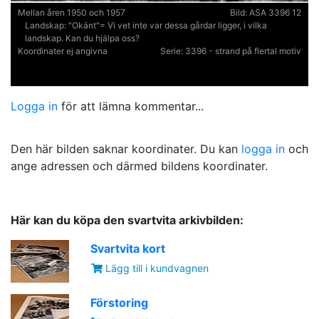
Mellan åren 1950 och 1957
Bild:
ASA 3396 12
Landskap:
"Okänt"= Vi vet inte var dessa gårdar ligger, i vilka
landskap. Kan du hjälpa oss?
Koordinater ej angivna
Serie:
3396 - strand på flertal motiv
Logga in
för att lämna kommentar...
Den här bilden saknar koordinater. Du kan
logga in
och
ange adressen och därmed bildens koordinater.
Här kan du köpa den svartvita arkivbilden:
Svartvita kort
Lägg till i kundvagnen
Förstoring