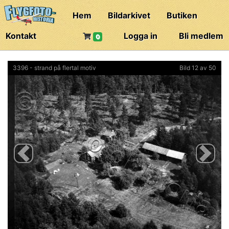
Hem
Bildarkivet
Butiken
Kontakt
Logga in
Bli medlem
0
3396 - strand på flertal motiv
Bild 12 av 50
Previous
Next