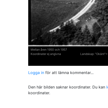
Mellan åren 1950 och 1957
Koordinater ej angivna
Landskap:
"Okänt"= 
Logga in
för att lämna kommentar...
Den här bilden saknar koordinater. Du kan
koordinater.