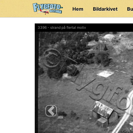
Hem
Bildarkivet
Bu
3396 - strand på flertal motiv
Previous