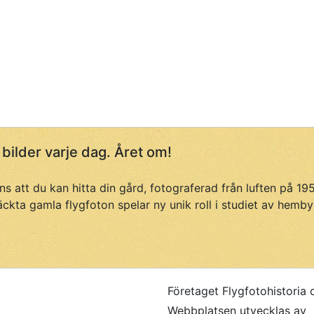
 bilder varje dag. Året om!
ans att du kan hitta din gård, fotograferad från luften på 1
äckta gamla flygfoton spelar ny unik roll i studiet av hemby
Företaget Flygfotohistoria 
Webbplatsen utvecklas av