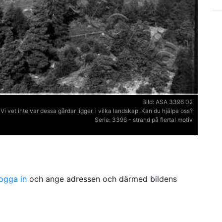
Bild:
ASA 3396 02
Vi vet inte var dessa gårdar ligger, i vilka landskap. Kan du hjälpa oss?
Serie:
3396 - strand på flertal motiv
logga in
och ange adressen och därmed bildens