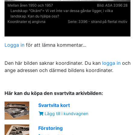
Mellan åren 1950 och 1957
Bild:
ASA 3396 28
Landskap:
"Okänt"= Vi vet inte var dessa gårdar ligger, i vilka
landskap. Kan du hjälpa oss?
Koordinater ej angivna
Serie:
3396 - strand på flertal motiv
Logga in
för att lämna kommentar...
Den här bilden saknar koordinater. Du kan
logga in
och
ange adressen och därmed bildens koordinater.
Här kan du köpa den svartvita arkivbilden:
Svartvita kort
Lägg till i kundvagnen
Förstoring