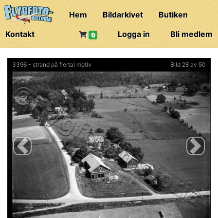
Hem
Bildarkivet
Butiken
Kontakt
Logga in
Bli medlem
0
3396 - strand på flertal motiv
Bild 28 av 50
Previous
Next