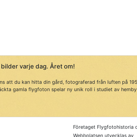
 bilder varje dag. Året om!
ans att du kan hitta din gård, fotograferad från luften på 1
äckta gamla flygfoton spelar ny unik roll i studiet av hemby
Företaget Flygfotohistoria 
Webbplatsen utvecklas av