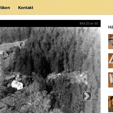
tiken
Kontakt
Bild 25 av 50
Hä
Next