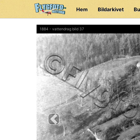
Hem
Bildarkivet
Bu
1884 - vattendrag bild 37
Previous