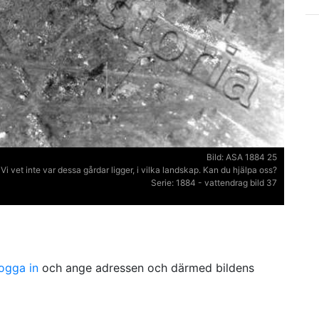
Bild:
ASA 1884 25
Vi vet inte var dessa gårdar ligger, i vilka landskap. Kan du hjälpa oss?
Serie:
1884 - vattendrag bild 37
logga in
och ange adressen och därmed bildens