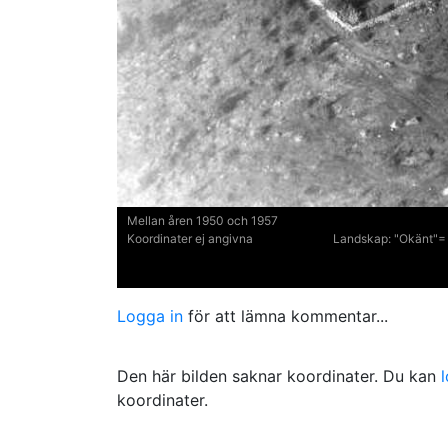
Mellan åren 1950 och 1957
Koordinater ej angivna
Landskap:
"Okänt"= 
Logga in
för att lämna kommentar...
Den här bilden saknar koordinater. Du kan
koordinater.