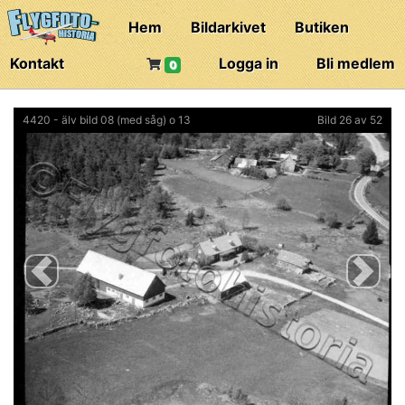
Hem
Bildarkivet
Butiken
Kontakt
Logga in
Bli medlem
0
4420 - älv bild 08 (med såg) o 13
Bild 26 av 52
Previous
Next