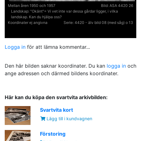
Mellan åren 1950 och 1957
Bild:
ASA 4420 26
Landskap:
"Okänt"= Vi vet inte var dessa gårdar ligger, i vilka
landskap. Kan du hjälpa oss?
Koordinater ej angivna
Serie:
4420 - älv bild 08 (med såg) o 13
Logga in
för att lämna kommentar...
Den här bilden saknar koordinater. Du kan
logga in
och
ange adressen och därmed bildens koordinater.
Här kan du köpa den svartvita arkivbilden:
Svartvita kort
Lägg till i kundvagnen
Förstoring