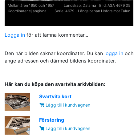
Mellan åren 1950 och 1957
Landskap:
Dalarna
Bild:
ASA 4679 35
Koordinater ej angivna
Serie:
4679 - Längs banan Hofors mot Falun
Logga in
för att lämna kommentar...
Den här bilden saknar koordinater. Du kan
logga in
och
ange adressen och därmed bildens koordinater.
Här kan du köpa den svartvita arkivbilden:
Svartvita kort
Lägg till i kundvagnen
Förstoring
Lägg till i kundvagnen