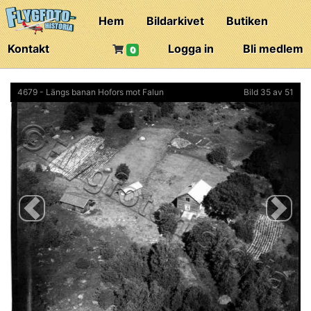
Hem
Bildarkivet
Butiken
Kontakt
Logga in
Bli medlem
0
4679 - Längs banan Hofors mot Falun
Bild 35 av 51
Previous
Next