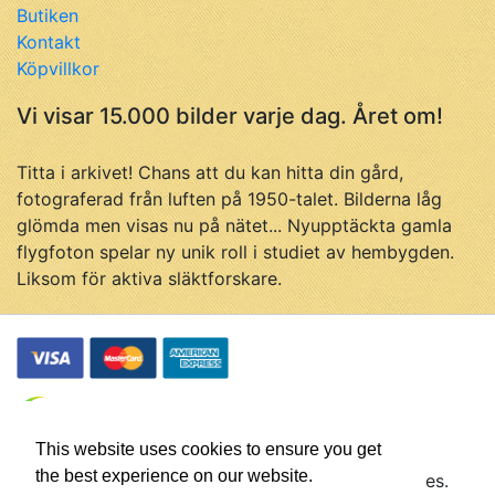
Butiken
Kontakt
Köpvillkor
Vi visar 15.000 bilder varje dag. Året om!
Titta i arkivet! Chans att du kan hitta din gård,
fotograferad från luften på 1950-talet. Bilderna låg
glömda men visas nu på nätet... Nyupptäckta gamla
flygfoton spelar ny unik roll i studiet av hembygden.
Liksom för aktiva släktforskare.
This website uses cookies to ensure you get
the best experience on our website.
© Flygfotohistoria, samtliga rättigheter förbehålles.