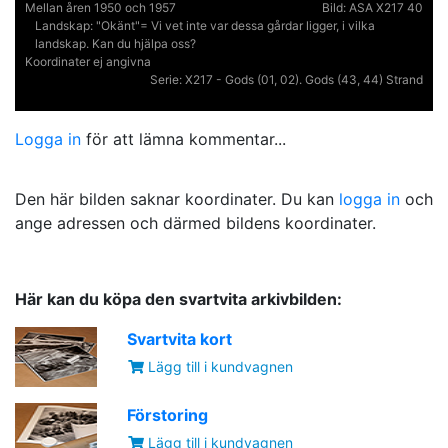
Mellan åren 1950 och 1957
Bild:
ASA X217 40
Landskap:
"Okänt"= Vi vet inte var dessa gårdar ligger, i vilka
landskap. Kan du hjälpa oss?
Koordinater ej angivna
Serie:
X217 - Gods (01, 02). Gods (43, 44) Strand
Logga in
för att lämna kommentar...
Den här bilden saknar koordinater. Du kan
logga in
och
ange adressen och därmed bildens koordinater.
Här kan du köpa den svartvita arkivbilden:
Svartvita kort
Lägg till i kundvagnen
Förstoring
Lägg till i kundvagnen