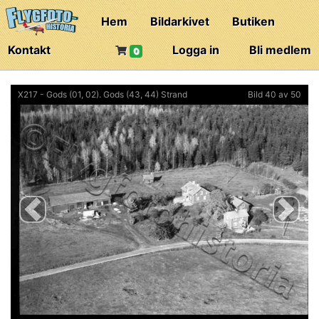
Hem
Bildarkivet
Butiken
Kontakt
Logga in
Bli medlem
0
X217 - Gods (01, 02). Gods (43, 44) Strand
Bild 40 av 50
Previous
Next