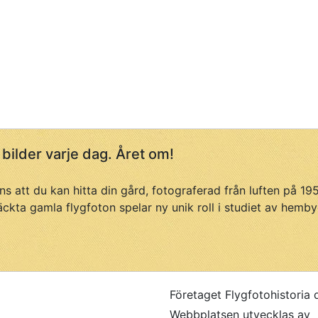
 bilder varje dag. Året om!
ans att du kan hitta din gård, fotograferad från luften på 1
äckta gamla flygfoton spelar ny unik roll i studiet av hemby
Företaget Flygfotohistoria 
Webbplatsen utvecklas av