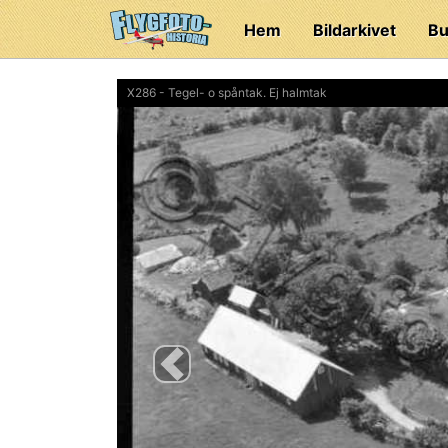
Hem
Bildarkivet
Bu
X286 - Tegel- o spåntak. Ej halmtak
Previous