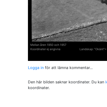
Mellan åren 1950 och 1957
Koordinater ej angivna
Landskap:
"Okänt"= 
Logga in
för att lämna kommentar...
Den här bilden saknar koordinater. Du kan
koordinater.