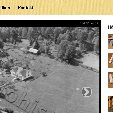
tiken
Kontakt
Bild 32 av 52
Hä
Next