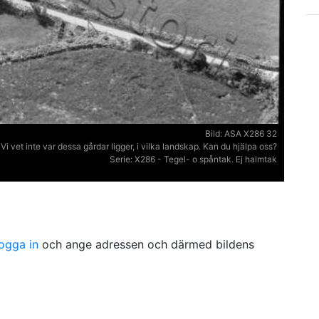
Bild:
ASA X286 32
Vi vet inte var dessa gårdar ligger, i vilka landskap. Kan du hjälpa oss?
Serie:
X286 - Tegel- o spåntak. Ej halmtak
logga in
och ange adressen och därmed bildens