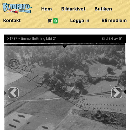
Hem
Bildarkivet
Butiken
Kontakt
Logga in
Bli medlem
0
X1787 - timmerflottning bild 21
Bild 34 av 51
Previous
Next