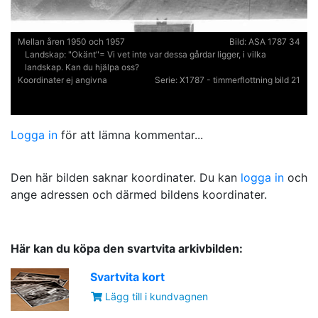
Mellan åren 1950 och 1957
Bild:
ASA 1787 34
Landskap:
"Okänt"= Vi vet inte var dessa gårdar ligger, i vilka
landskap. Kan du hjälpa oss?
Koordinater ej angivna
Serie:
X1787 - timmerflottning bild 21
Logga in
för att lämna kommentar...
Den här bilden saknar koordinater. Du kan
logga in
och
ange adressen och därmed bildens koordinater.
Här kan du köpa den svartvita arkivbilden:
Svartvita kort
Lägg till i kundvagnen