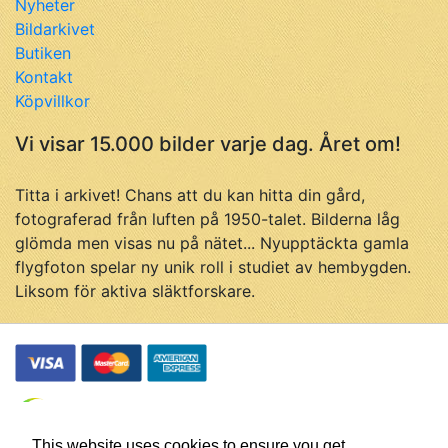
Nyheter
Bildarkivet
Butiken
Kontakt
Köpvillkor
Vi visar 15.000 bilder varje dag. Året om!
Titta i arkivet! Chans att du kan hitta din gård,
fotograferad från luften på 1950-talet. Bilderna låg
glömda men visas nu på nätet... Nyupptäckta gamla
flygfoton spelar ny unik roll i studiet av hembygden.
Liksom för aktiva släktforskare.
This website uses cookies to ensure you get