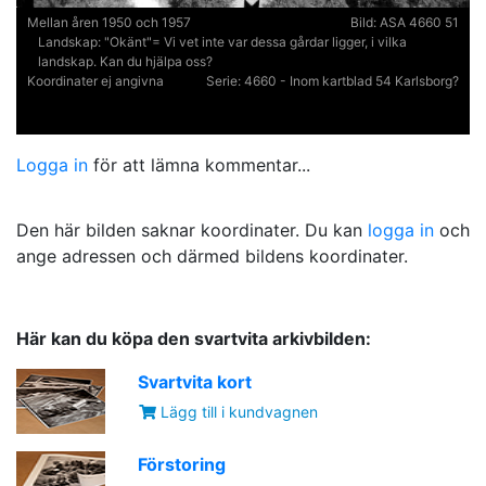
Mellan åren 1950 och 1957
Bild:
ASA 4660 51
Landskap:
"Okänt"= Vi vet inte var dessa gårdar ligger, i vilka
landskap. Kan du hjälpa oss?
Koordinater ej angivna
Serie:
4660 - Inom kartblad 54 Karlsborg?
Logga in
för att lämna kommentar...
Den här bilden saknar koordinater. Du kan
logga in
och
ange adressen och därmed bildens koordinater.
Här kan du köpa den svartvita arkivbilden:
Svartvita kort
Lägg till i kundvagnen
Förstoring