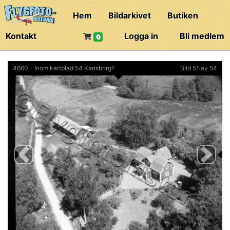
Hem
Bildarkivet
Butiken
Kontakt
Logga in
Bli medlem
0
4660 - Inom kartblad 54 Karlsborg?
Bild 51 av 54
Previous
Next