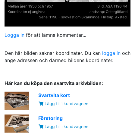
Mellan åren 1950 och 1957
Bild:
ASA 1190 44
Koordinater ej angivna
Landskap:
Östergötland
Serie:
1190 - sydväst om Skänninge. Hilltorp. Axstad.
Logga in
för att lämna kommentar...
Den här bilden saknar koordinater. Du kan
logga in
och
ange adressen och därmed bildens koordinater.
Här kan du köpa den svartvita arkivbilden:
Svartvita kort
Lägg till i kundvagnen
Förstoring
Lägg till i kundvagnen