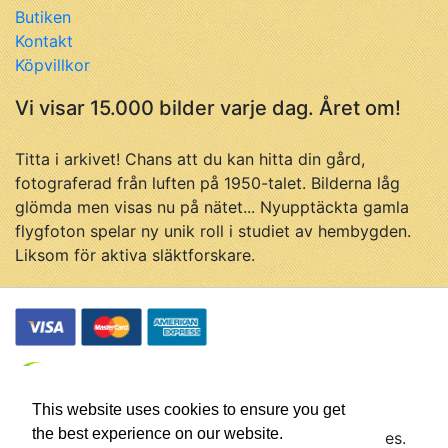
Butiken
Kontakt
Köpvillkor
Vi visar 15.000 bilder varje dag. Året om!
Titta i arkivet! Chans att du kan hitta din gård,
fotograferad från luften på 1950-talet. Bilderna låg
glömda men visas nu på nätet... Nyupptäckta gamla
flygfoton spelar ny unik roll i studiet av hembygden.
Liksom för aktiva släktforskare.
This website uses cookies to ensure you get
the best experience on our website.
© Flygfotohistoria, samtliga rättigheter förbehålles.