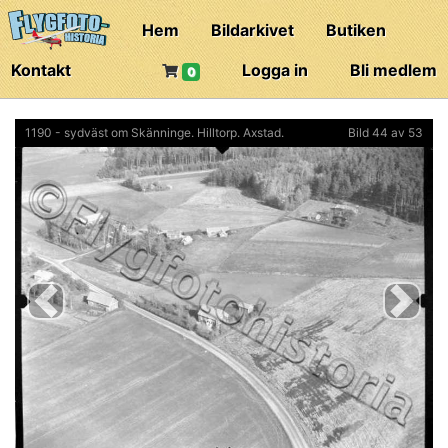
Hem
Bildarkivet
Butiken
Kontakt
Logga in
Bli medlem
0
1190 - sydväst om Skänninge. Hilltorp. Axstad.
Bild 44 av 53
Previous
Next