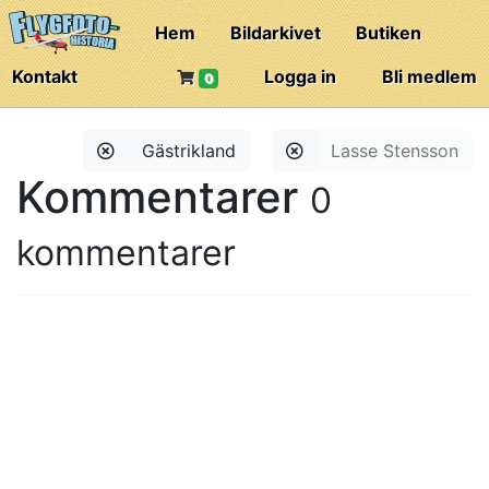
Hem
Bildarkivet
Butiken
Kontakt
Logga in
Bli medlem
0
Gästrikland
Lasse Stensson
Kommentarer
0
kommentarer