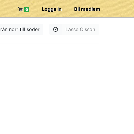
Logga in
Bli medlem
0
rån norr till söder
Lasse Olsson