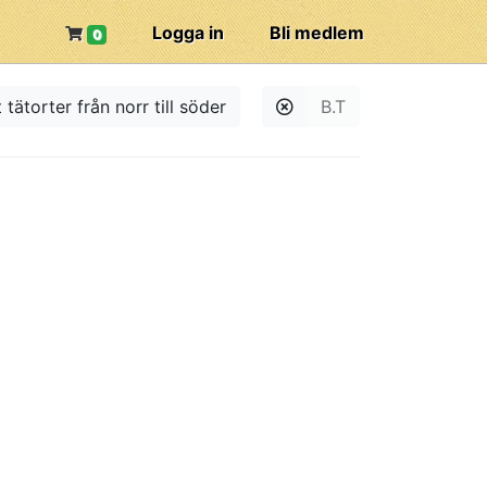
Logga in
Bli medlem
0
 tätorter från norr till söder
B.T