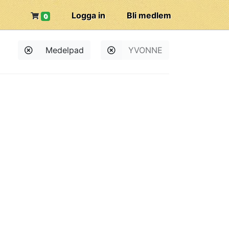
Logga in
Bli medlem
0
Medelpad
YVONNE