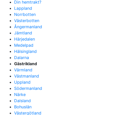
Din hemtrakt?
Lappland
Norrbotten
Västerbotten
Ångermanland
Jämtland
Härjedalen
Medelpad
Hälsingland
Dalarna
Gästrikland
Värmland
Västmanland
Uppland
Södermanland
Närke
Dalsland
Bohuslän
Västergötland