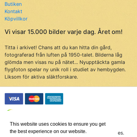
Butiken
Kontakt
Köpvillkor
Vi visar 15.000 bilder varje dag. Året om!
Titta i arkivet! Chans att du kan hitta din gård,
fotograferad från luften på 1950-talet. Bilderna låg
glömda men visas nu på nätet... Nyupptäckta gamla
flygfoton spelar ny unik roll i studiet av hembygden.
Liksom för aktiva släktforskare.
This website uses cookies to ensure you get
the best experience on our website.
© Flygfotohistoria, samtliga rättigheter förbehålles.