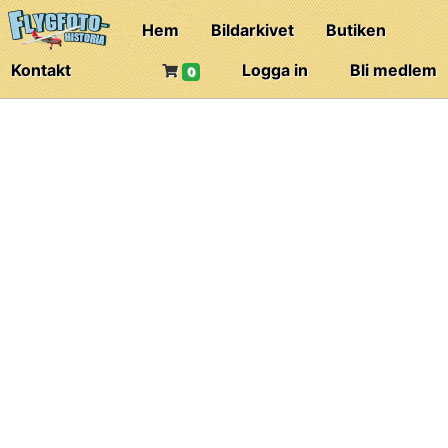
Hem
Bildarkivet
Butiken
Kontakt
Logga in
Bli medlem
0