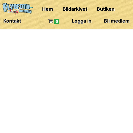
Hem
Bildarkivet
Butiken
Kontakt
Logga in
Bli medlem
0