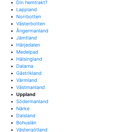
Din hemtrakt?
Lappland
Norrbotten
Västerbotten
Ångermanland
Jämtland
Härjedalen
Medelpad
Hälsingland
Dalarna
Gästrikland
Värmland
Västmanland
Uppland
Södermanland
Närke
Dalsland
Bohuslän
Västergötland