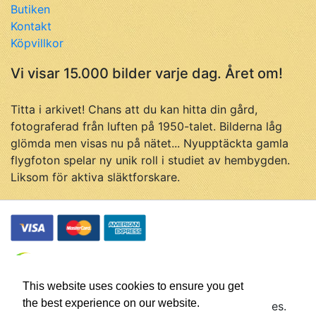
Butiken
Kontakt
Köpvillkor
Vi visar 15.000 bilder varje dag. Året om!
Titta i arkivet! Chans att du kan hitta din gård,
fotograferad från luften på 1950-talet. Bilderna låg
glömda men visas nu på nätet... Nyupptäckta gamla
flygfoton spelar ny unik roll i studiet av hembygden.
Liksom för aktiva släktforskare.
This website uses cookies to ensure you get
the best experience on our website.
© Flygfotohistoria, samtliga rättigheter förbehålles.