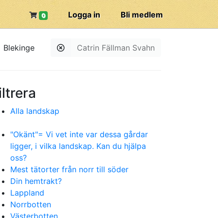
Logga in
Bli medlem
0
Blekinge
Catrin Fällman Svahn
iltrera
Alla landskap
"Okänt"= Vi vet inte var dessa gårdar
ligger, i vilka landskap. Kan du hjälpa
oss?
Mest tätorter från norr till söder
Din hemtrakt?
Lappland
Norrbotten
Västerbotten