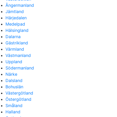
Ångermanland
Jämtland
Härjedalen
Medelpad
Hälsingland
Dalarna
Gästrikland
Värmland
Västmanland
Uppland
Södermanland
Närke
Dalsland
Bohuslän
Västergötland
Östergötland
Småland
Halland