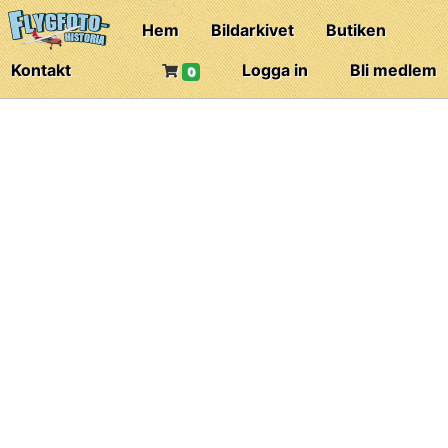
Hem
Bildarkivet
Butiken
Kontakt
Logga in
Bli medlem
0