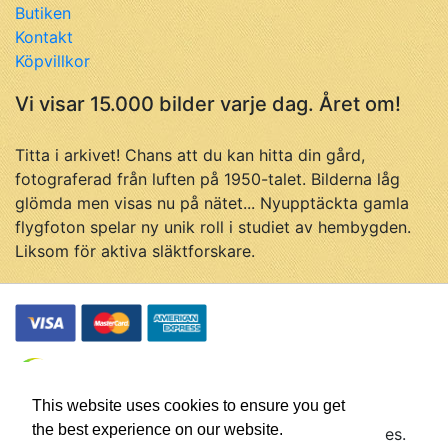
Butiken
Kontakt
Köpvillkor
Vi visar 15.000 bilder varje dag. Året om!
Titta i arkivet! Chans att du kan hitta din gård,
fotograferad från luften på 1950-talet. Bilderna låg
glömda men visas nu på nätet... Nyupptäckta gamla
flygfoton spelar ny unik roll i studiet av hembygden.
Liksom för aktiva släktforskare.
This website uses cookies to ensure you get
the best experience on our website.
© Flygfotohistoria, samtliga rättigheter förbehålles.