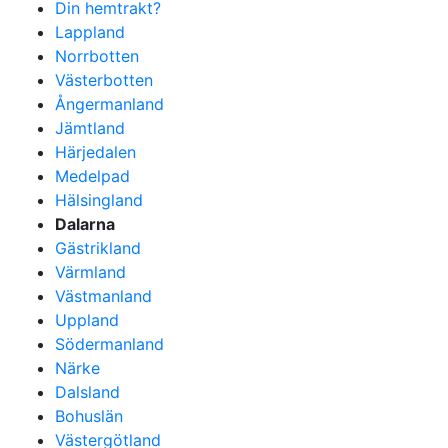
Din hemtrakt?
Lappland
Norrbotten
Västerbotten
Ångermanland
Jämtland
Härjedalen
Medelpad
Hälsingland
Dalarna
Gästrikland
Värmland
Västmanland
Uppland
Södermanland
Närke
Dalsland
Bohuslän
Västergötland