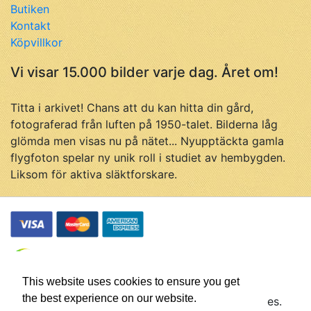
Butiken
Kontakt
Köpvillkor
Vi visar 15.000 bilder varje dag. Året om!
Titta i arkivet! Chans att du kan hitta din gård,
fotograferad från luften på 1950-talet. Bilderna låg
glömda men visas nu på nätet... Nyupptäckta gamla
flygfoton spelar ny unik roll i studiet av hembygden.
Liksom för aktiva släktforskare.
This website uses cookies to ensure you get
the best experience on our website.
© Flygfotohistoria, samtliga rättigheter förbehålles.