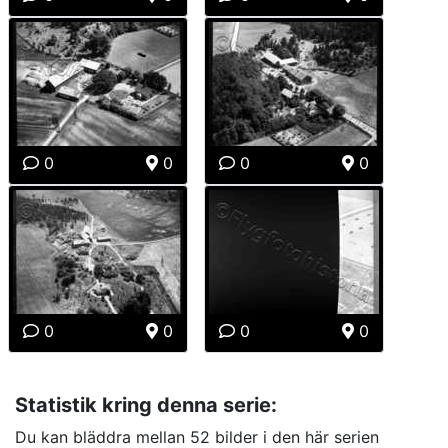
0
0
0
0
0
0
0
0
Statistik kring denna serie:
Du kan bläddra mellan 52 bilder i den här serien