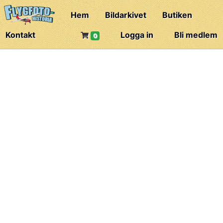
Hem
Bildarkivet
Butiken
Kontakt
Logga in
Bli medlem
0