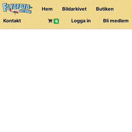
Hem
Bildarkivet
Butiken
Kontakt
Logga in
Bli medlem
0