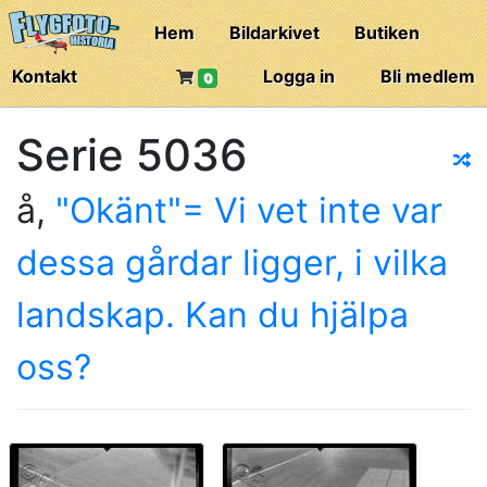
Hem
Bildarkivet
Butiken
Kontakt
Logga in
Bli medlem
0
Serie 5036
å,
"Okänt"= Vi vet inte var
dessa gårdar ligger, i vilka
landskap. Kan du hjälpa
oss?