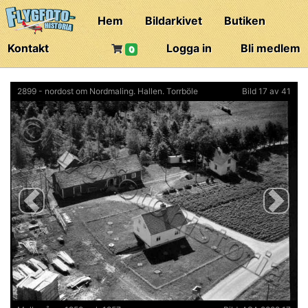
Hem
Bildarkivet
Butiken
Kontakt
Logga in
Bli medlem
0
2899 - nordost om Nordmaling. Hallen. Torrböle
Bild 17 av 41
Previous
Next