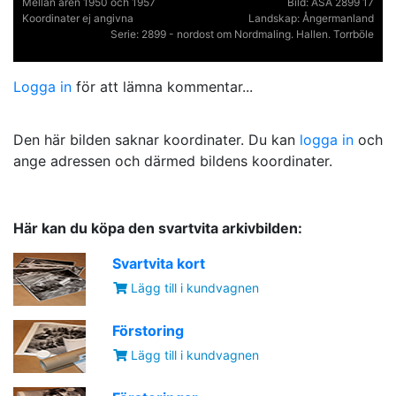
Mellan åren 1950 och 1957
Bild:
ASA 2899 17
Koordinater ej angivna
Landskap:
Ångermanland
Serie:
2899 - nordost om Nordmaling. Hallen. Torrböle
Logga in
för att lämna kommentar...
Den här bilden saknar koordinater. Du kan
logga in
och
ange adressen och därmed bildens koordinater.
Här kan du köpa den svartvita arkivbilden:
Svartvita kort
Lägg till i kundvagnen
Förstoring
Lägg till i kundvagnen