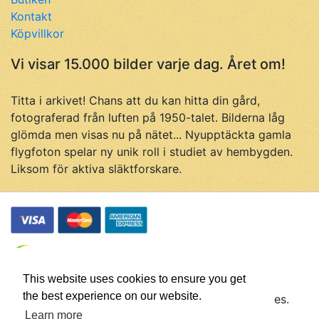
Kontakt
Köpvillkor
Vi visar 15.000 bilder varje dag. Året om!
Titta i arkivet! Chans att du kan hitta din gård,
fotograferad från luften på 1950-talet. Bilderna låg
glömda men visas nu på nätet... Nyupptäckta gamla
flygfoton spelar ny unik roll i studiet av hembygden.
Liksom för aktiva släktforskare.
This website uses cookies to ensure you get
the best experience on our website.
© Flygfotohistoria, samtliga rättigheter förbehålles.
Företaget Flygfotohistoria drivs av
Johan Ahlén
Learn more