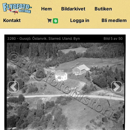
Hem
Bildarkivet
Butiken
Kontakt
Logga in
Bli medlem
0
3260 - Gussjö. Östanvik. Starred. Uland. Byn
Bild 5 av 50
Previous
Next