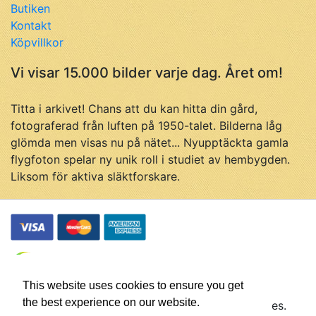
Butiken
Kontakt
Köpvillkor
Vi visar 15.000 bilder varje dag. Året om!
Titta i arkivet! Chans att du kan hitta din gård,
fotograferad från luften på 1950-talet. Bilderna låg
glömda men visas nu på nätet... Nyupptäckta gamla
flygfoton spelar ny unik roll i studiet av hembygden.
Liksom för aktiva släktforskare.
This website uses cookies to ensure you get
the best experience on our website.
© Flygfotohistoria, samtliga rättigheter förbehålles.