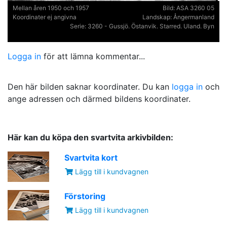
Mellan åren 1950 och 1957
Bild:
ASA 3260 05
Koordinater ej angivna
Landskap:
Ångermanland
Serie:
3260 - Gussjö. Östanvik. Starred. Uland. Byn
Logga in
för att lämna kommentar...
Den här bilden saknar koordinater. Du kan
logga in
och
ange adressen och därmed bildens koordinater.
Här kan du köpa den svartvita arkivbilden:
Svartvita kort
Lägg till i kundvagnen
Förstoring
Lägg till i kundvagnen