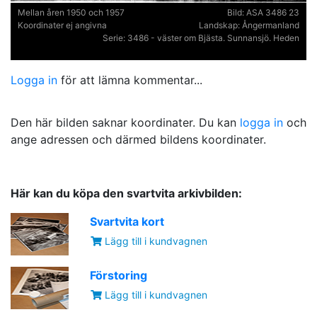
Mellan åren 1950 och 1957
Bild:
ASA 3486 23
Koordinater ej angivna
Landskap:
Ångermanland
Serie:
3486 - väster om Bjästa. Sunnansjö. Heden
Logga in
för att lämna kommentar...
Den här bilden saknar koordinater. Du kan
logga in
och
ange adressen och därmed bildens koordinater.
Här kan du köpa den svartvita arkivbilden:
Svartvita kort
Lägg till i kundvagnen
Förstoring
Lägg till i kundvagnen