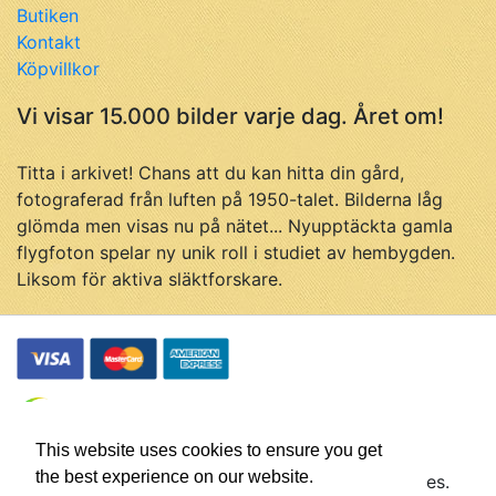
Butiken
Kontakt
Köpvillkor
Vi visar 15.000 bilder varje dag. Året om!
Titta i arkivet! Chans att du kan hitta din gård,
fotograferad från luften på 1950-talet. Bilderna låg
glömda men visas nu på nätet... Nyupptäckta gamla
flygfoton spelar ny unik roll i studiet av hembygden.
Liksom för aktiva släktforskare.
This website uses cookies to ensure you get
the best experience on our website.
© Flygfotohistoria, samtliga rättigheter förbehålles.