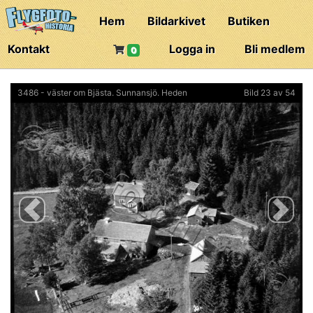
Hem
Bildarkivet
Butiken
Kontakt
Logga in
Bli medlem
0
3486 - väster om Bjästa. Sunnansjö. Heden
Bild 23 av 54
Previous
Next