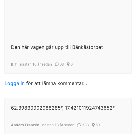
Den här vägen går upp till Bänkåstorpet
B.T
nästan 16 år sedan
68
0
Logga in
för att lämna kommentar...
62.39830902988285°, 17.421011924743652°
Anders Franzén
nästan 13 år sedan
383
591