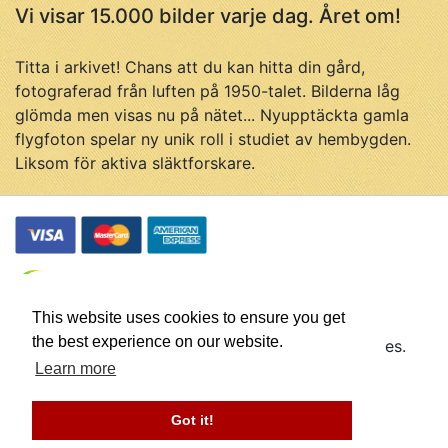
Vi visar 15.000 bilder varje dag. Året om!
Titta i arkivet! Chans att du kan hitta din gård,
fotograferad från luften på 1950-talet. Bilderna låg
glömda men visas nu på nätet... Nyupptäckta gamla
flygfoton spelar ny unik roll i studiet av hembygden.
Liksom för aktiva släktforskare.
This website uses cookies to ensure you get
the best experience on our website.
© Flygfotohistoria, samtliga rättigheter förbehålles.
Företaget Flygfotohistoria drivs av
Johan Ahlén
Learn more
Webbplatsen utvecklas av
Got it!