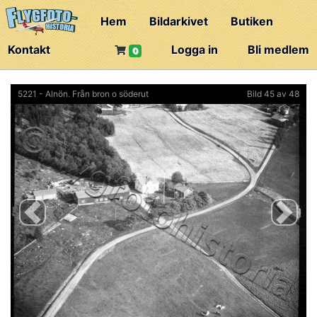
Hem
Bildarkivet
Butiken
Kontakt
Logga in
Bli medlem
0
5221 - Alnön. Från bron o söderut
Bild 45 av 48
Previous
Next