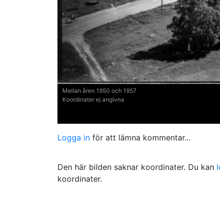
Mellan åren 1950 och 1957
Koordinater ej angivna
Logga in
för att lämna kommentar...
Den här bilden saknar koordinater. Du kan
koordinater.