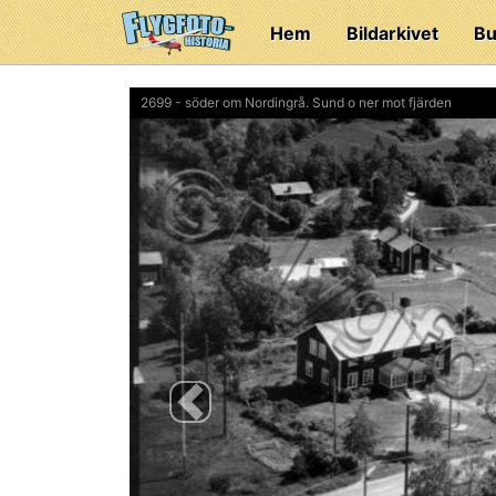
Hem
Bildarkivet
Bu
2699 - söder om Nordingrå. Sund o ner mot fjärden
Previous