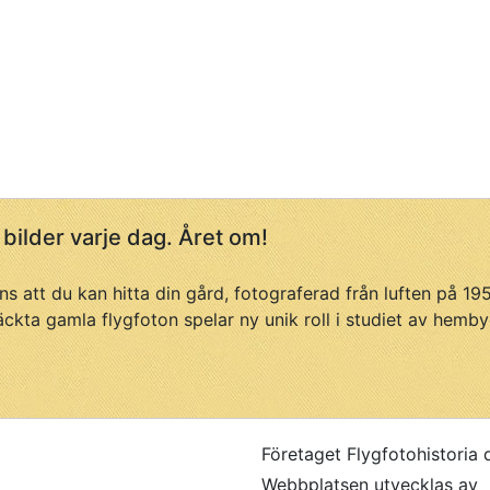
 bilder varje dag. Året om!
ans att du kan hitta din gård, fotograferad från luften på 1
äckta gamla flygfoton spelar ny unik roll i studiet av hemby
Företaget Flygfotohistoria 
Webbplatsen utvecklas av