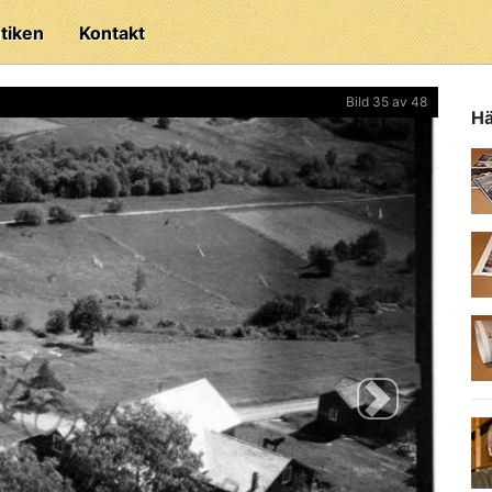
tiken
Kontakt
Bild 35 av 48
Hä
Next