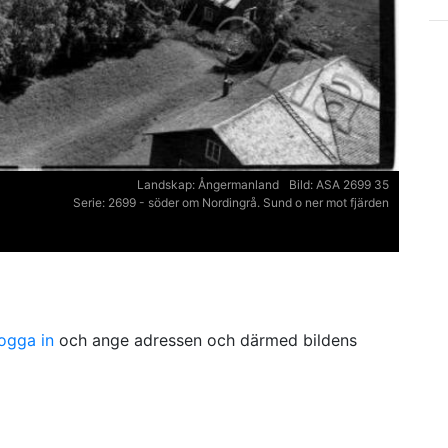
Landskap:
Ångermanland
Bild:
ASA 2699 35
Serie:
2699 - söder om Nordingrå. Sund o ner mot fjärden
logga in
och ange adressen och därmed bildens