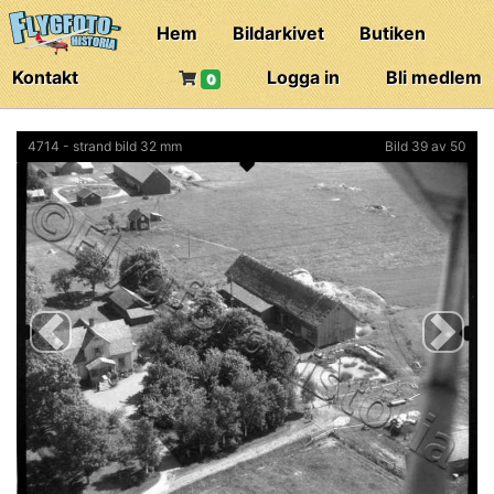
Hem
Bildarkivet
Butiken
Kontakt
Logga in
Bli medlem
0
4714 - strand bild 32 mm
Bild 39 av 50
Previous
Next