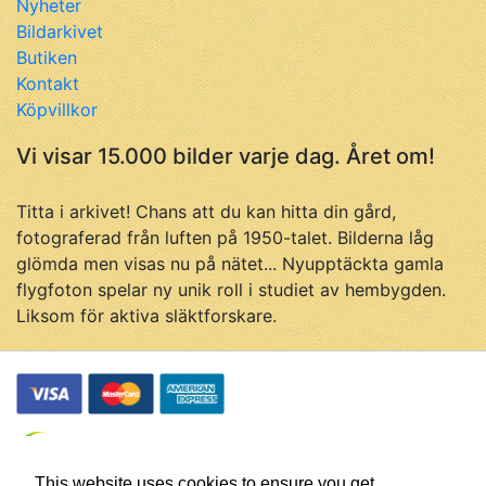
Nyheter
Bildarkivet
Butiken
Kontakt
Köpvillkor
Vi visar 15.000 bilder varje dag. Året om!
Titta i arkivet! Chans att du kan hitta din gård,
fotograferad från luften på 1950-talet. Bilderna låg
glömda men visas nu på nätet... Nyupptäckta gamla
flygfoton spelar ny unik roll i studiet av hembygden.
Liksom för aktiva släktforskare.
This website uses cookies to ensure you get