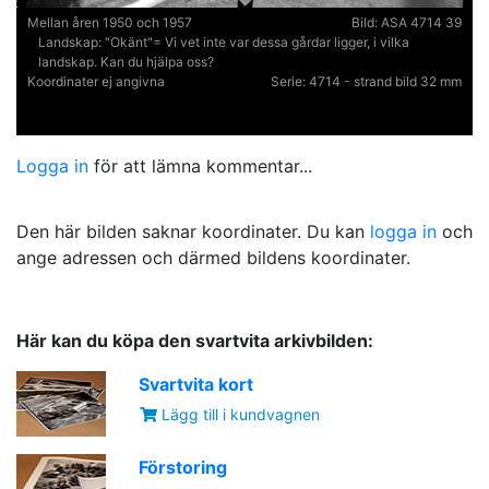
Mellan åren 1950 och 1957
Bild:
ASA 4714 39
Landskap:
"Okänt"= Vi vet inte var dessa gårdar ligger, i vilka
landskap. Kan du hjälpa oss?
Koordinater ej angivna
Serie:
4714 - strand bild 32 mm
Logga in
för att lämna kommentar...
Den här bilden saknar koordinater. Du kan
logga in
och
ange adressen och därmed bildens koordinater.
Här kan du köpa den svartvita arkivbilden:
Svartvita kort
Lägg till i kundvagnen
Förstoring