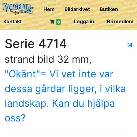
Hem
Bildarkivet
Butiken
Kontakt
Logga in
Bli medlem
0
Serie 4714
strand bild 32 mm,
"Okänt"= Vi vet inte var
dessa gårdar ligger, i vilka
landskap. Kan du hjälpa
oss?