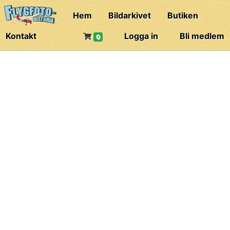
Hem
Bildarkivet
Butiken
Kontakt
Logga in
Bli medlem
0