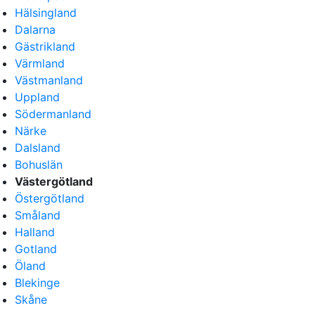
Hälsingland
Dalarna
Gästrikland
Värmland
Västmanland
Uppland
Södermanland
Närke
Dalsland
Bohuslän
Västergötland
Östergötland
Småland
Halland
Gotland
Öland
Blekinge
Skåne