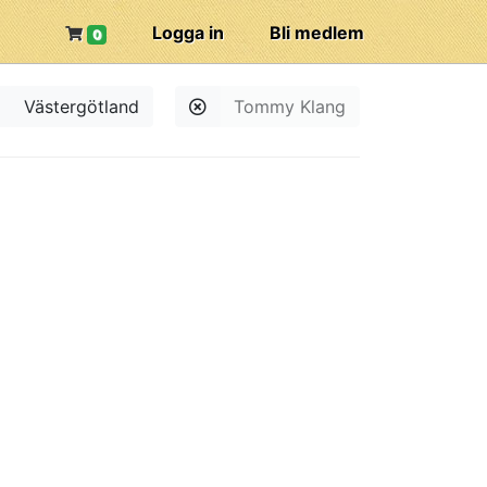
Logga in
Bli medlem
0
Västergötland
Tommy Klang