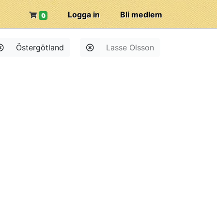
Logga in
Bli medlem
0
Östergötland
Lasse Olsson