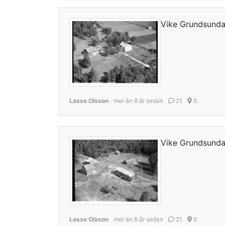
Vike Grundsund
Lasse Olsson
mer än 8 år sedan
21
0
Vike Grundsund
Lasse Olsson
mer än 8 år sedan
21
0