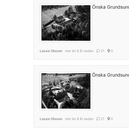
Önska Grundsun
Lasse Olsson
mer än 8 år sedan
21
0
Önska Grundsun
Lasse Olsson
mer än 8 år sedan
21
0