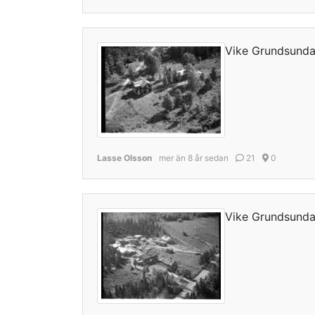
Vike Grundsund
Lasse Olsson
mer än 8 år sedan
21
0
Vike Grundsund