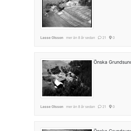
Lasse Olsson
mer än 8 år sedan
21
0
Önska Grundsun
Lasse Olsson
mer än 8 år sedan
21
0