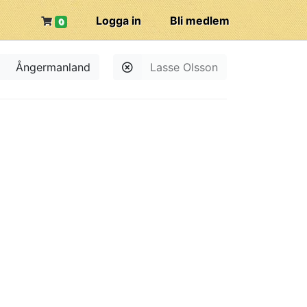
Logga in
Bli medlem
0
Ångermanland
Lasse Olsson