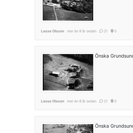
Lasse Olsson
mer än 8 år sedan
21
0
Önska Grundsun
Lasse Olsson
mer än 8 år sedan
21
0
Önska Grundsun