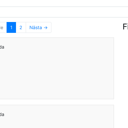
F
de
1
2
Nästa →
da
da