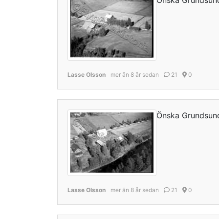
Önska Grundsun
Lasse Olsson
mer än 8 år sedan
21
0
Önska Grundsun
Lasse Olsson
mer än 8 år sedan
21
0