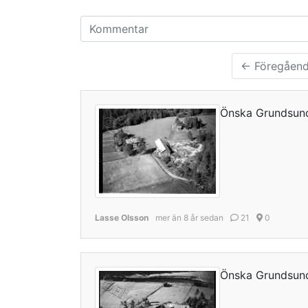
← Föregåen
Önska Grundsun
Lasse Olsson
mer än 8 år sedan
21
0
Önska Grundsun