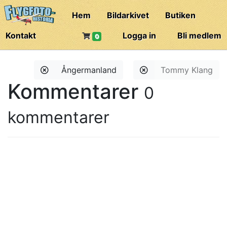
Hem
Bildarkivet
Butiken
Kontakt
Logga in
Bli medlem
0
Ångermanland
Tommy Klang
Kommentarer
0
kommentarer