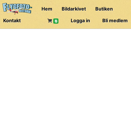
Hem
Bildarkivet
Butiken
Kontakt
Logga in
Bli medlem
0