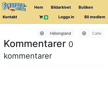
Hem
Bildarkivet
Butiken
Kontakt
Logga in
Bli medlem
0
Hälsingland
Calle
Kommentarer
0
kommentarer