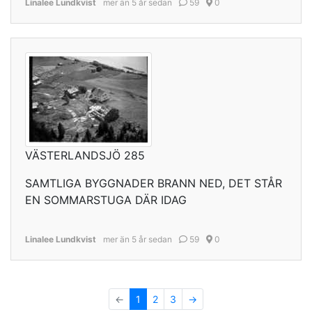
Linalee Lundkvist
mer än 5 år sedan
59
0
VÄSTERLANDSJÖ 285
SAMTLIGA BYGGNADER BRANN NED, DET STÅR
EN SOMMARSTUGA DÄR IDAG
Linalee Lundkvist
mer än 5 år sedan
59
0
←
1
2
3
→