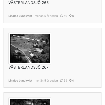
VÄSTERLANDSJÖ 265
Linalee Lundkvist
mer än 5 år sedan
59
0
VÄSTERLANDSJÖ 267
Linalee Lundkvist
mer än 5 år sedan
59
0