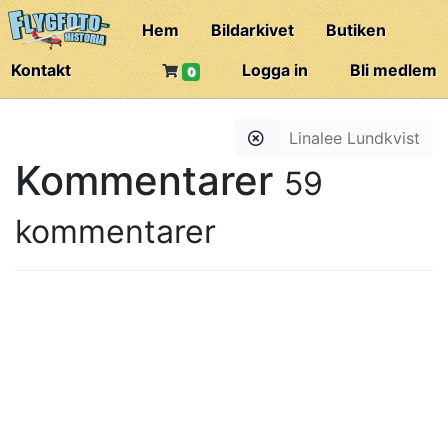
Hem
Bildarkivet
Butiken
Kontakt
Logga in
Bli medlem
0
Linalee Lundkvist
Kommentarer
59
kommentarer