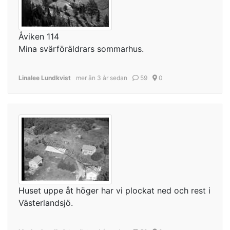
Åviken 114
Mina svärföräldrars sommarhus.
Linalee Lundkvist
mer än 3 år sedan
59
0
Huset uppe åt höger har vi plockat ned och rest i
Västerlandsjö.