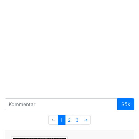
←
1
2
3
→