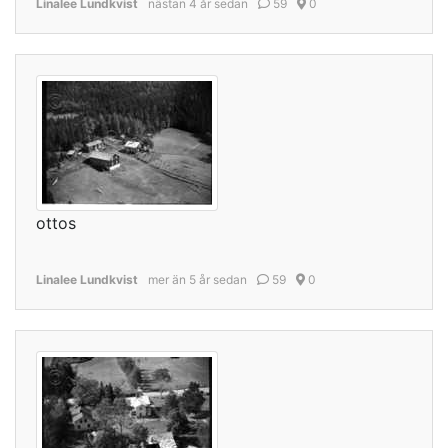
Linalee Lundkvist
nästan 4 år sedan
59
0
ottos
Linalee Lundkvist
mer än 5 år sedan
59
0