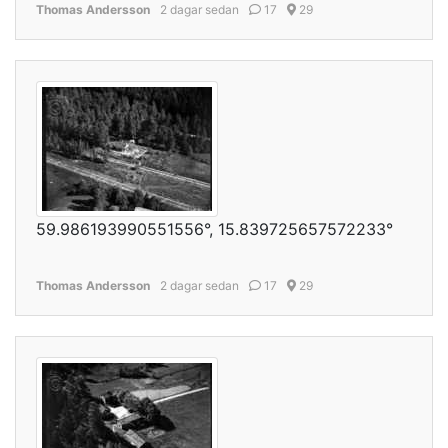
Thomas Andersson
2 dagar sedan
17
29
59.986193990551556°, 15.839725657572233°
Thomas Andersson
2 dagar sedan
17
29