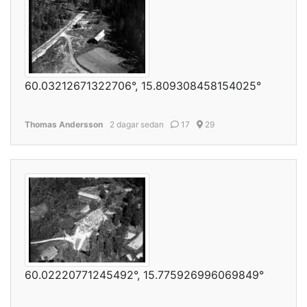
60.03212671322706°, 15.809308458154025°
Thomas Andersson
2 dagar sedan
17
29
60.02220771245492°, 15.775926996069849°