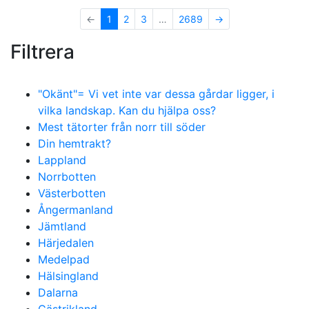
←
1
2
3
…
2689
→
Filtrera
"Okänt"= Vi vet inte var dessa gårdar ligger, i
vilka landskap. Kan du hjälpa oss?
Mest tätorter från norr till söder
Din hemtrakt?
Lappland
Norrbotten
Västerbotten
Ångermanland
Jämtland
Härjedalen
Medelpad
Hälsingland
Dalarna