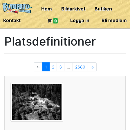
Hem
Bildarkivet
Butiken
Kontakt
Logga in
Bli medlem
0
Platsdefinitioner
←
1
2
3
…
2689
→