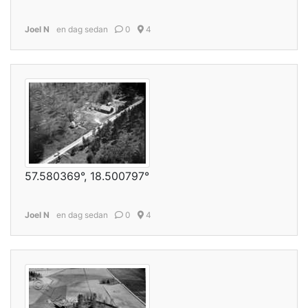
Joel N
en dag sedan
0
4
57.580369°, 18.500797°
Joel N
en dag sedan
0
4