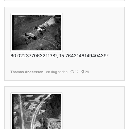
60.02237706321138°, 15.764214614940439°
Thomas Andersson
en dag sedan
17
29