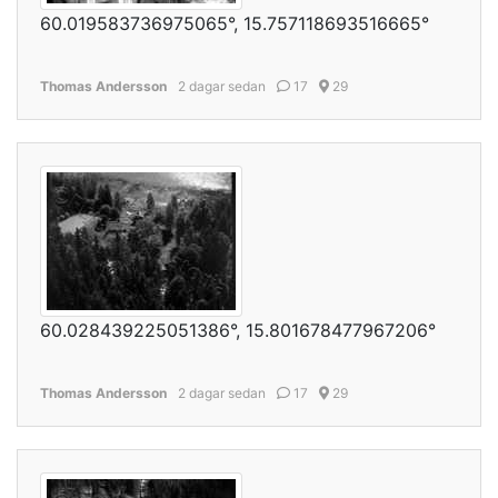
60.019583736975065°, 15.757118693516665°
Thomas Andersson
2 dagar sedan
17
29
60.028439225051386°, 15.801678477967206°
Thomas Andersson
2 dagar sedan
17
29