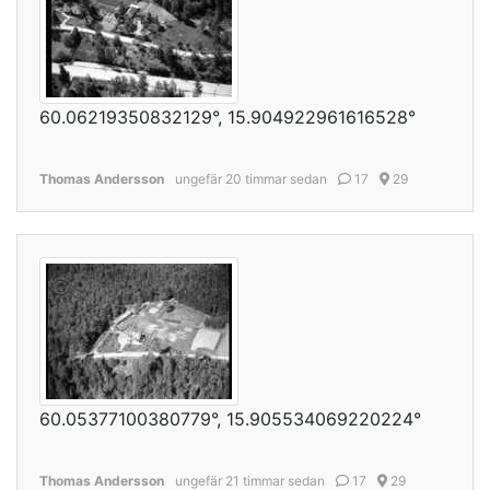
60.06219350832129°, 15.904922961616528°
Thomas Andersson
ungefär 20 timmar sedan
17
29
60.05377100380779°, 15.905534069220224°
Thomas Andersson
ungefär 21 timmar sedan
17
29