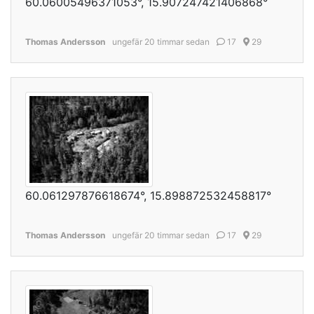
60.06005496371053°, 15.907247421406868°
Thomas Andersson
ungefär 20 timmar sedan
17
29
60.061297876618674°, 15.898872532458817°
Thomas Andersson
ungefär 20 timmar sedan
17
29