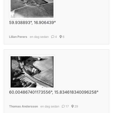
59.938893°, 16.906439°
Lilian Perers
en dag sedan
4
6
60.004867401173556°, 15.834618340096258°
Thomas Andersson
en dag sedan
17
29