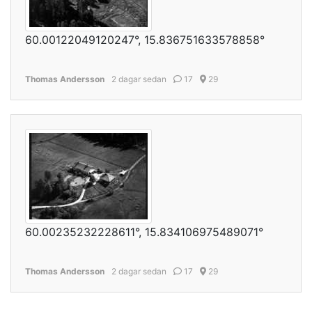
60.00122049120247°, 15.836751633578858°
Thomas Andersson
2 dagar sedan
17
29
60.00235232228611°, 15.834106975489071°
Thomas Andersson
2 dagar sedan
17
29