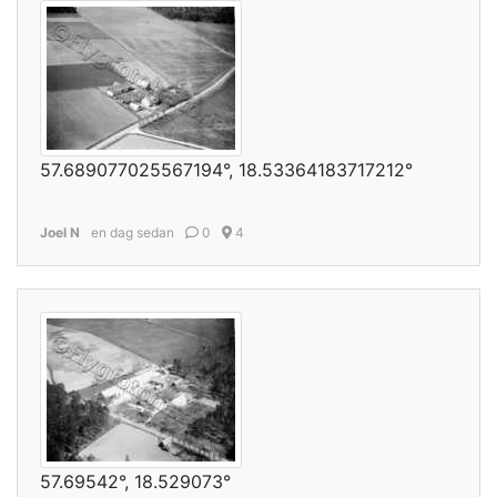
57.689077025567194°, 18.53364183717212°
Joel N
en dag sedan
0
4
57.69542°, 18.529073°