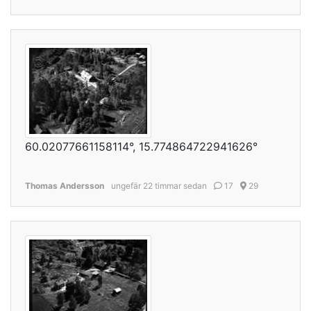
60.02077661158114°, 15.774864722941626°
Thomas Andersson
ungefär 22 timmar sedan
17
29