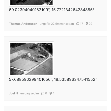
60.02394040162109°, 15.772134264284885°
Thomas Andersson
ungefär 22 timmar sedan
17
29
57.688590299401056°, 18.535896347541552°
Joel N
en dag sedan
0
4