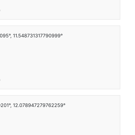
0
095°, 11.548731317790999°
0
201°, 12.078947279762259°