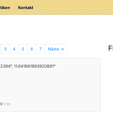
tiken
Kontakt
F
3
4
5
6
7
Nästa →
2394°, 11.641681893920891°
1729