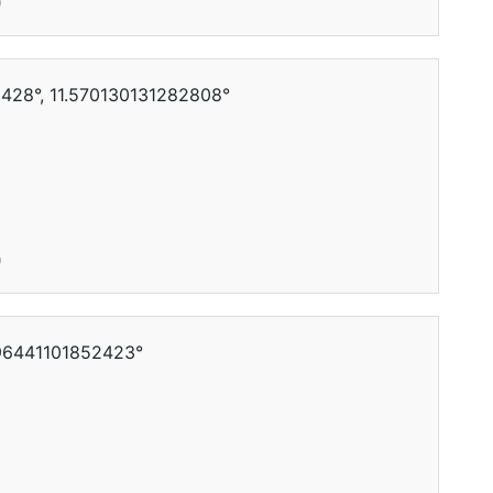
0
428°, 11.570130131282808°
0
796441101852423°