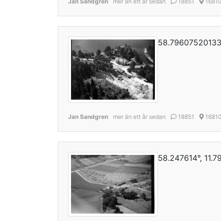
Jan Sandgren
mer än ett år sedan
18851
1681
58.79607520133
Jan Sandgren
mer än ett år sedan
18851
1681
58.247614°, 11.