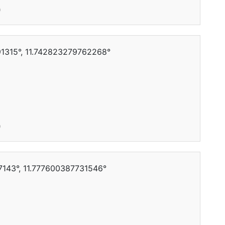
0
1315°, 11.742823279762268°
0
143°, 11.777600387731546°