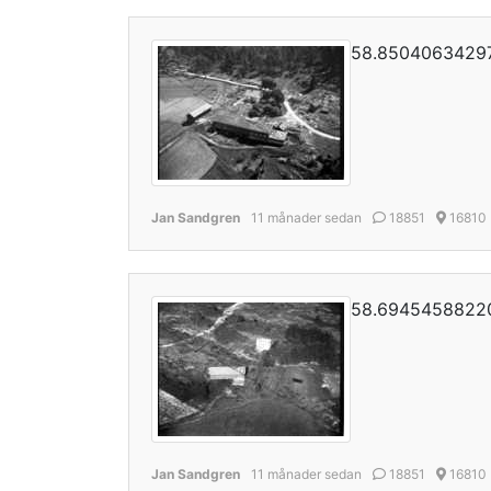
58.85040634297
Jan Sandgren
11 månader sedan
18851
16810
58.69454588220
Jan Sandgren
11 månader sedan
18851
16810