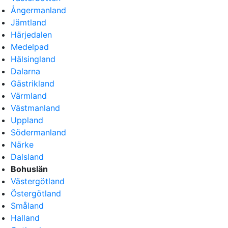
Ångermanland
Jämtland
Härjedalen
Medelpad
Hälsingland
Dalarna
Gästrikland
Värmland
Västmanland
Uppland
Södermanland
Närke
Dalsland
Bohuslän
Västergötland
Östergötland
Småland
Halland