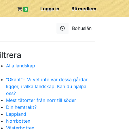
Logga in
Bli medlem
0
Bohuslän
iltrera
Alla landskap
"Okänt"= Vi vet inte var dessa gårdar
ligger, i vilka landskap. Kan du hjälpa
oss?
Mest tätorter från norr till söder
Din hemtrakt?
Lappland
Norrbotten
Västerbotten