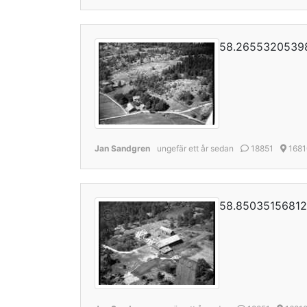
58.26553205398
Jan Sandgren
ungefär ett år sedan
18851
1681
58.85035156812