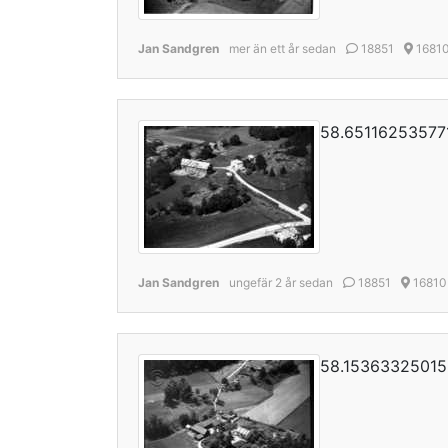
Jan Sandgren
mer än ett år sedan
18851
1681
58.65116253577
Jan Sandgren
ungefär 2 år sedan
18851
16810
58.15363325015