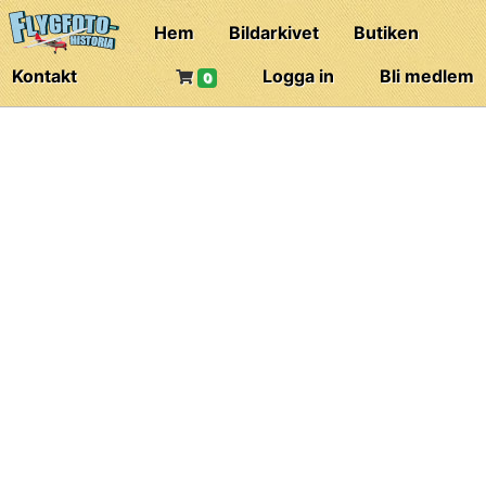
Hem
Bildarkivet
Butiken
Kontakt
Logga in
Bli medlem
0