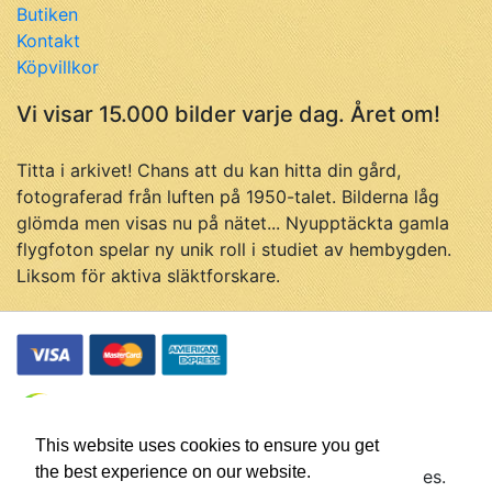
Butiken
Kontakt
Köpvillkor
Vi visar 15.000 bilder varje dag. Året om!
Titta i arkivet! Chans att du kan hitta din gård,
fotograferad från luften på 1950-talet. Bilderna låg
glömda men visas nu på nätet... Nyupptäckta gamla
flygfoton spelar ny unik roll i studiet av hembygden.
Liksom för aktiva släktforskare.
This website uses cookies to ensure you get
the best experience on our website.
© Flygfotohistoria, samtliga rättigheter förbehålles.