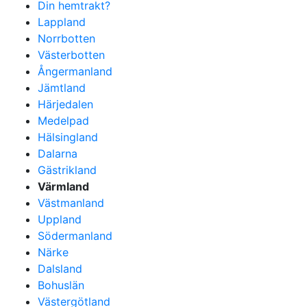
Din hemtrakt?
Lappland
Norrbotten
Västerbotten
Ångermanland
Jämtland
Härjedalen
Medelpad
Hälsingland
Dalarna
Gästrikland
Värmland
Västmanland
Uppland
Södermanland
Närke
Dalsland
Bohuslän
Västergötland