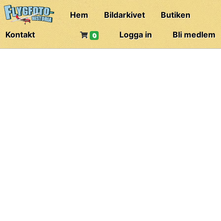
Hem
Bildarkivet
Butiken
Kontakt
Logga in
Bli medlem
0