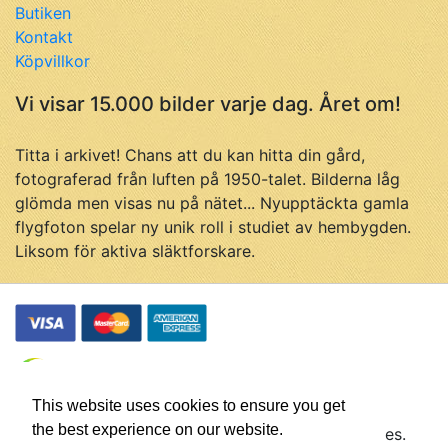
Butiken
Kontakt
Köpvillkor
Vi visar 15.000 bilder varje dag. Året om!
Titta i arkivet! Chans att du kan hitta din gård,
fotograferad från luften på 1950-talet. Bilderna låg
glömda men visas nu på nätet... Nyupptäckta gamla
flygfoton spelar ny unik roll i studiet av hembygden.
Liksom för aktiva släktforskare.
This website uses cookies to ensure you get
the best experience on our website.
© Flygfotohistoria, samtliga rättigheter förbehålles.