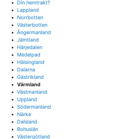
Din hemtrakt?
Lappland
Norrbotten
Västerbotten
Ångermanland
Jämtland
Härjedalen
Medelpad
Hälsingland
Dalarna
Gästrikland
Värmland
Västmanland
Uppland
Södermanland
Närke
Dalsland
Bohuslän
Västergötland