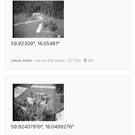
59.92309°, 16.05481°
Johan Ahlén
mer än 8 år sedan
1252
291
59.92407919°, 16.0499276°