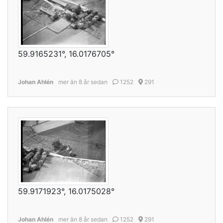
59.9165231°, 16.0176705°
Johan Ahlén
mer än 8 år sedan
1252
291
59.9171923°, 16.0175028°
Johan Ahlén
mer än 8 år sedan
1252
291