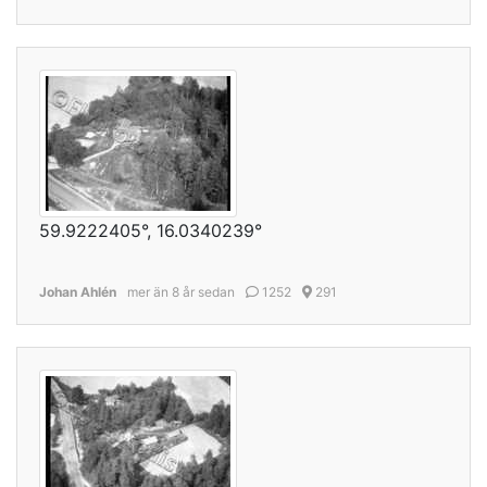
59.9222405°, 16.0340239°
Johan Ahlén
mer än 8 år sedan
1252
291