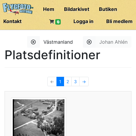
Hem
Bildarkivet
Butiken
Kontakt
Logga in
Bli medlem
0
Västmanland
Johan Ahlén
Platsdefinitioner
←
1
2
3
→