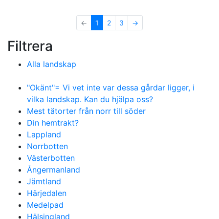
←
1
2
3
→
Filtrera
Alla landskap
"Okänt"= Vi vet inte var dessa gårdar ligger, i
vilka landskap. Kan du hjälpa oss?
Mest tätorter från norr till söder
Din hemtrakt?
Lappland
Norrbotten
Västerbotten
Ångermanland
Jämtland
Härjedalen
Medelpad
Hälsingland