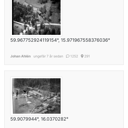
59.967752924119154°, 15.971967558376036°
Johan Ahlén
ungefär 7 år sedan
1252
291
59.9079944°, 16.0370282°