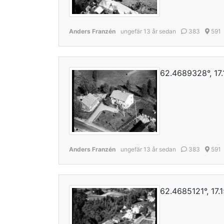
Anders Franzén
ungefär 13 år sedan
383
591
62.4689328°, 17
Anders Franzén
ungefär 13 år sedan
383
591
62.4685121°, 17.