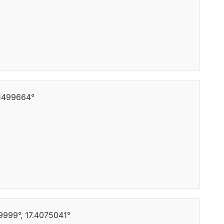
.1499664°
999°, 17.4075041°