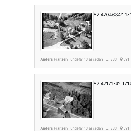
62.4704634°, 17
Anders Franzén
ungefär 13 år sedan
383
591
62.4717174°, 17.
Anders Franzén
ungefär 13 år sedan
383
591