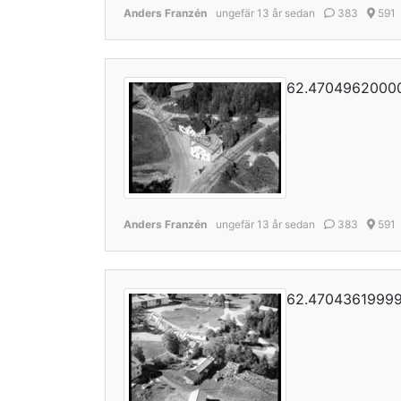
Anders Franzén
ungefär 13 år sedan
383
591
62.47049620000
Anders Franzén
ungefär 13 år sedan
383
591
62.47043619999