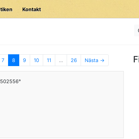
tiken
Kontakt
F
7
8
9
10
11
…
26
Nästa →
.1502556°