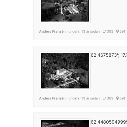
Anders Franzén
ungefär 13 år sedan
383
591
62.4675873°, 17
Anders Franzén
ungefär 13 år sedan
383
591
62.44805949999