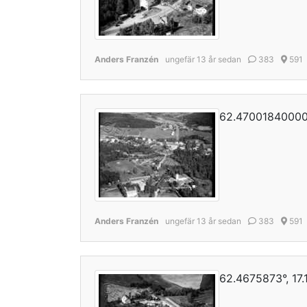
Anders Franzén
ungefär 13 år sedan
383
591
62.470018400000
Anders Franzén
ungefär 13 år sedan
383
591
62.4675873°, 17