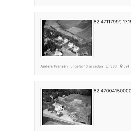
62.4711799°, 17.
Anders Franzén
ungefär 13 år sedan
383
591
62.470041500000