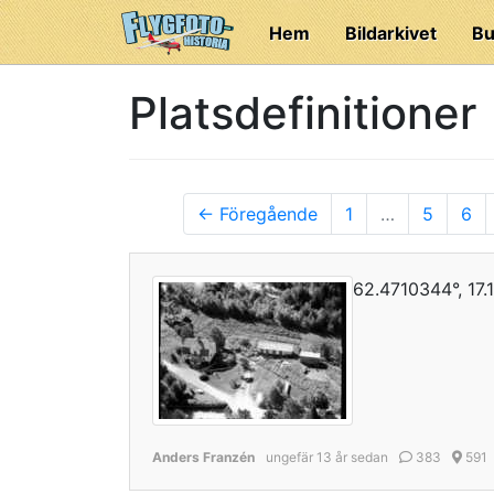
Hem
Bildarkivet
Bu
Platsdefinitioner
← Föregående
1
…
5
6
62.4710344°, 17
Anders Franzén
ungefär 13 år sedan
383
591