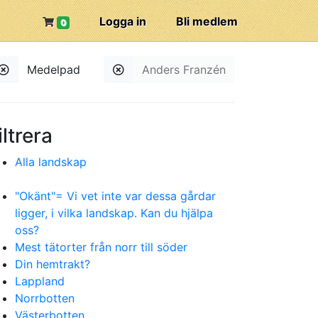
Logga in
Bli medlem
0
Medelpad
Anders Franzén
iltrera
Alla landskap
"Okänt"= Vi vet inte var dessa gårdar
ligger, i vilka landskap. Kan du hjälpa
oss?
Mest tätorter från norr till söder
Din hemtrakt?
Lappland
Norrbotten
Västerbotten