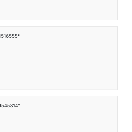
.1516555°
.1545314°