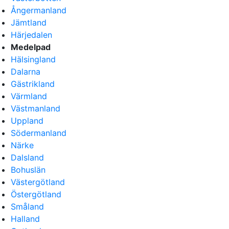
Ångermanland
Jämtland
Härjedalen
Medelpad
Hälsingland
Dalarna
Gästrikland
Värmland
Västmanland
Uppland
Södermanland
Närke
Dalsland
Bohuslän
Västergötland
Östergötland
Småland
Halland