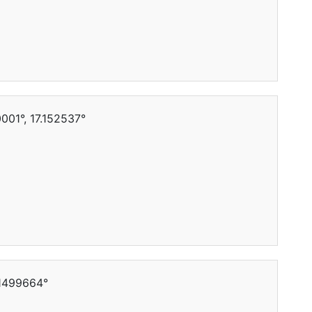
01°, 17.152537°
.1499664°