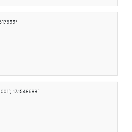
1517566°
01°, 17.1548688°