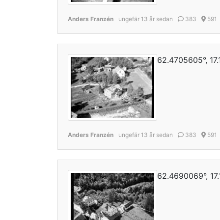
Anders Franzén
ungefär 13 år sedan
383
591
62.4705605°, 17
Anders Franzén
ungefär 13 år sedan
383
591
62.4690069°, 17