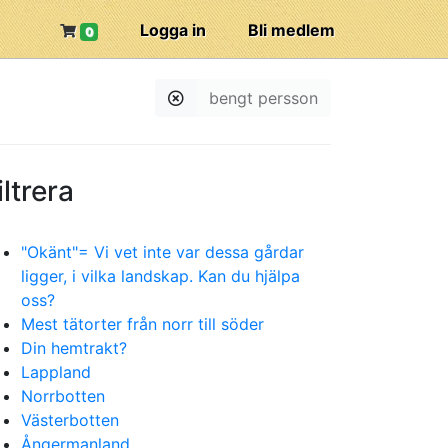
Logga in
Bli medlem
0
bengt persson
iltrera
"Okänt"= Vi vet inte var dessa gårdar
ligger, i vilka landskap. Kan du hjälpa
oss?
Mest tätorter från norr till söder
Din hemtrakt?
Lappland
Norrbotten
Västerbotten
Ångermanland