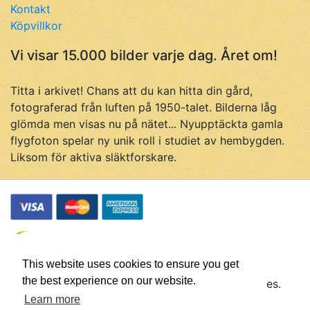
Kontakt
Köpvillkor
Vi visar 15.000 bilder varje dag. Året om!
Titta i arkivet! Chans att du kan hitta din gård,
fotograferad från luften på 1950-talet. Bilderna låg
glömda men visas nu på nätet... Nyupptäckta gamla
flygfoton spelar ny unik roll i studiet av hembygden.
Liksom för aktiva släktforskare.
This website uses cookies to ensure you get
the best experience on our website.
© Flygfotohistoria, samtliga rättigheter förbehålles.
Företaget Flygfotohistoria drivs av
Johan Ahlén
Learn more