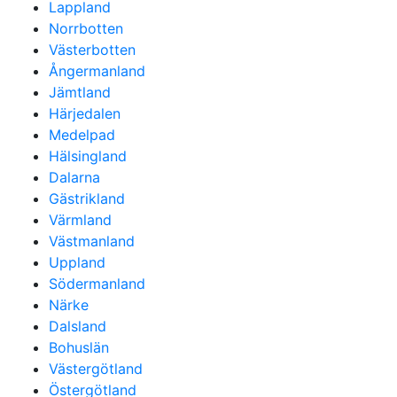
Lappland
Norrbotten
Västerbotten
Ångermanland
Jämtland
Härjedalen
Medelpad
Hälsingland
Dalarna
Gästrikland
Värmland
Västmanland
Uppland
Södermanland
Närke
Dalsland
Bohuslän
Västergötland
Östergötland