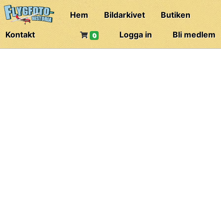
Hem
Bildarkivet
Butiken
Kontakt
Logga in
Bli medlem
0