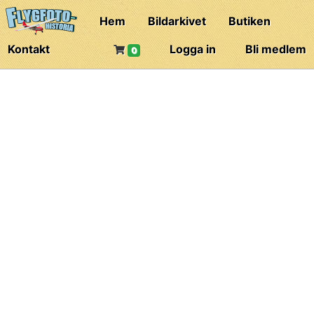
Hem
Bildarkivet
Butiken
Kontakt
Logga in
Bli medlem
0