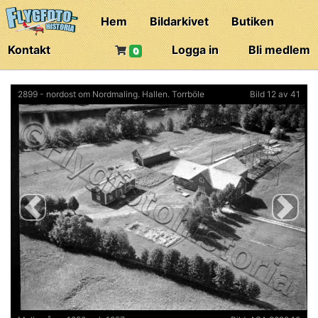
Hem
Bildarkivet
Butiken
Kontakt
Logga in
Bli medlem
0
2899 - nordost om Nordmaling. Hallen. Torrböle
Bild 12 av 41
Previous
Next