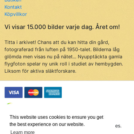
Kontakt
Köpvillkor
Vi visar 15.000 bilder varje dag. Året om!
Titta i arkivet! Chans att du kan hitta din gård,
fotograferad från luften på 1950-talet. Bilderna låg
glömda men visas nu på nätet... Nyupptäckta gamla
flygfoton spelar ny unik roll i studiet av hembygden.
Liksom för aktiva släktforskare.
This website uses cookies to ensure you get
the best experience on our website.
© Flygfotohistoria, samtliga rättigheter förbehålles.
Företaget Flygfotohistoria drivs av
Johan Ahlén
Learn more