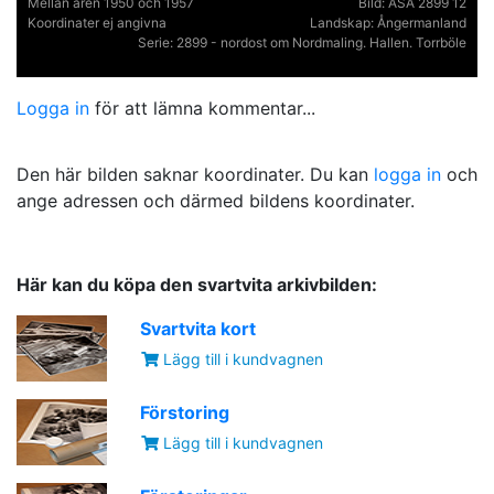
Mellan åren 1950 och 1957
Bild:
ASA 2899 12
Koordinater ej angivna
Landskap:
Ångermanland
Serie:
2899 - nordost om Nordmaling. Hallen. Torrböle
Logga in
för att lämna kommentar...
Den här bilden saknar koordinater. Du kan
logga in
och
ange adressen och därmed bildens koordinater.
Här kan du köpa den svartvita arkivbilden:
Svartvita kort
Lägg till i kundvagnen
Förstoring
Lägg till i kundvagnen